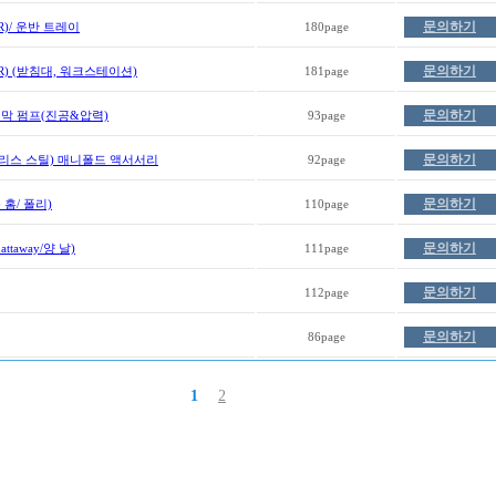
문의하기
)/ 운반 트레이
180page
문의하기
) (받침대, 워크스테이션)
181page
문의하기
피막 펌프(진공&압력)
93page
문의하기
리스 스틸) 매니폴드 액서서리
92page
문의하기
홈/ 폴리)
110page
문의하기
taway/양 날)
111page
문의하기
112page
문의하기
86page
1
2