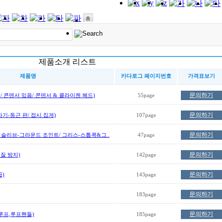
제품소개 리스트
제품명
카다로그 페이지번호
가격표보기
문의하기
/ 콘덴서 있음/ 콘덴서 & 클라이젠 헤드)
55page
문의하기
자기-둥근 판/ 접시 집게)
107page
문의하기
 슬리브-그라운드 조인트/ 그리스-스톱콕&그..
47page
문의하기
질 방지)
142page
문의하기
급)
143page
문의하기
183page
문의하기
루프,루프핸들)
185page