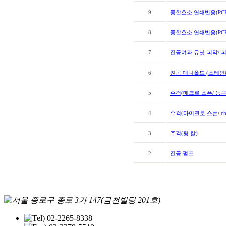
9
종합효소 연쇄반응(PCR
8
종합효소 연쇄반응(PCR
7
진공여과 유닛-피막/ 
6
진공 매니폴드 (스테인
5
주걱(매크로 스픈/ 둥근 
4
주걱(마이크로 스픈/ chat
3
주걱(평 칼)
2
진공 펌프