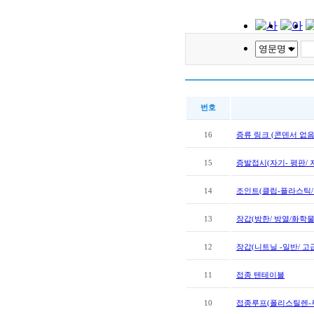
번호
16
증류 링크 (콘덴서 없음
15
증발접시(자기- 평판/ 
14
조인트(클립-플라스틱/
13
장갑(방한/ 방열/화학물
12
장갑(니트닐 -일반/ 고
11
접종 텐테이블
10
접종루프(폴리스틸렌-